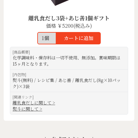
離乳食だし3袋+あじ善1個ギフト
価格 ￥5200(税込み)
カートに追加
[商品概要]
化学調味料・保存料は
一切不使用、
無添加。
賞味期限は
15ヶ月と
なります。
[内包物]
熨斗(無料) / レシピ集 / あじ善 / 離乳食だし(8g×10パッ
ク)×3袋
[関連リンク]
離乳食だしに関して
>
熨斗に関して
>